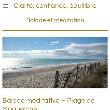
Clarté, confiance, équilibre
Passer
au
contenu
Balade et méditation
principal
Balade méditative – Plage de
Maguelone