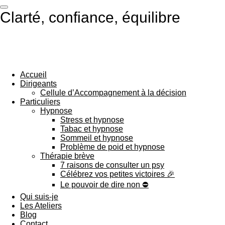
Passer
Clarté, confiance, équilibre
au
contenu
principal
Accueil
Dirigeants
Cellule d’Accompagnement à la décision
Particuliers
Hypnose
Stress et hypnose
Tabac et hypnose
Sommeil et hypnose
Problème de poid et hypnose
Thérapie brève
7 raisons de consulter un psy
Célébrez vos petites victoires 🎉
Le pouvoir de dire non ⛔️
Qui suis-je
Les Ateliers
Blog
Contact