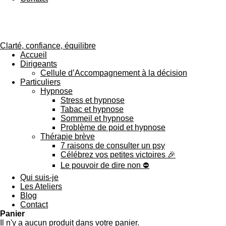
Clarté, confiance, équilibre
Accueil
Dirigeants
Cellule d’Accompagnement à la décision
Particuliers
Hypnose
Stress et hypnose
Tabac et hypnose
Sommeil et hypnose
Problème de poid et hypnose
Thérapie brève
7 raisons de consulter un psy
Célébrez vos petites victoires 🎉
Le pouvoir de dire non ⛔️
Qui suis-je
Les Ateliers
Blog
Contact
Panier
Il n'y a aucun produit dans votre panier.