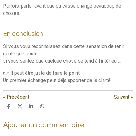
Parfois, parler avant que ça casse change beaucoup de
choses.
En conclusion
Si vous vous reconnaissez dans cette sensation de tenir
coûte que coûte,
si vous sentez que quelque chose se tend à l’intérieur…
👉 Il peut être juste de faire le point.
Un premier échange peut déjà apporter de la clarté.
«
Précédent
Suivant
»
P
P
P
P
a
a
a
a
r
r
r
r
Ajouter un commentaire
t
t
t
t
a
a
a
a
g
g
g
g