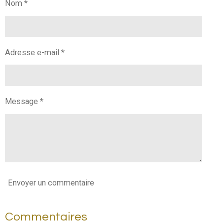
Nom *
e
e
e
e
r
r
r
r
Adresse e-mail *
Message *
Envoyer un commentaire
Commentaires