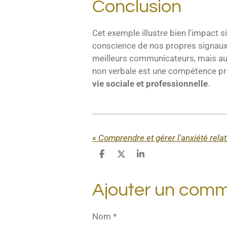
Conclusion
Cet exemple illustre bien l'impact s
conscience de nos propres signaux 
meilleurs communicateurs, mais aus
non verbale est une compétence préci
vie sociale et professionnelle
.
«
Comprendre et gérer l'anxiété relat
P
P
P
a
a
a
r
r
r
t
t
t
Ajouter un comm
a
a
a
g
g
g
e
e
e
Nom *
r
r
r